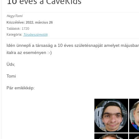
10
éves a CaveKids
HegyiTomi
Közzétéve: 2022. március 26
Találatok: 1720
Kategória:
Túrabeszámolók
Idén ünnepli a társaság a 10 éves születésnapját amelyet májusba
italra az eseményen :-)
Üdv,
Tomi
Pár emlékkép: