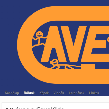
Kezdőlap
Rólunk
Képek
Videók
Letöltések
Linkek