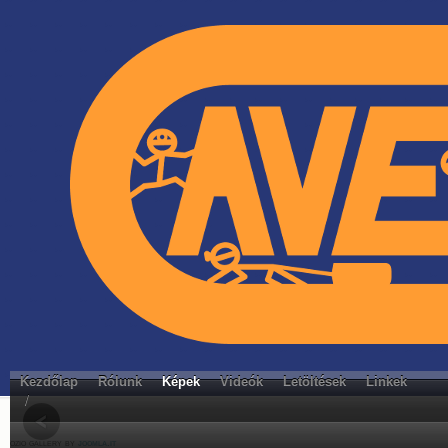
Kezdőlap
Rólunk
Képek
Videók
Letöltések
Linkek
/
ozio gallery by
joomla.it