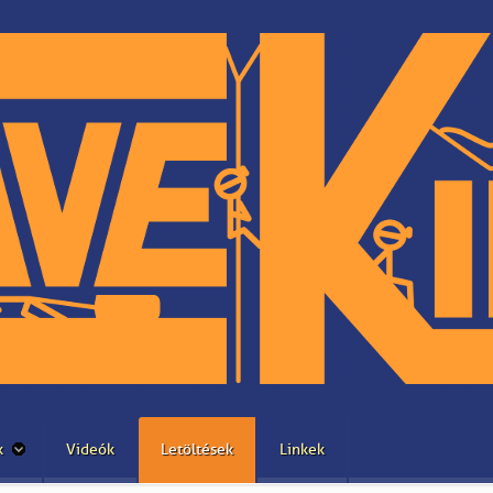
k
Videók
Letöltések
Linkek