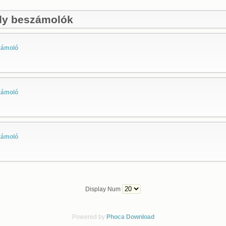
ly beszámolók
zámoló
zámoló
zámoló
Display Num
Powered by
Phoca Download